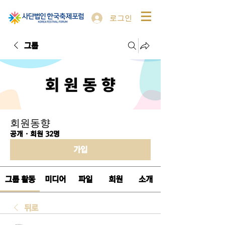
로그인
그룹
회원동향
공개
·
회원 32명
가입
그룹 활동
미디어
파일
회원
소개
뒤로