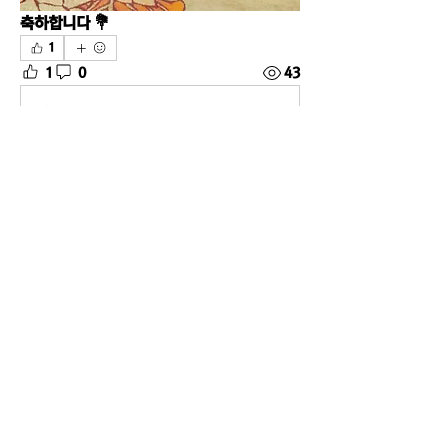
축하합니다 💐
1
1
0
43
اكتب تعليقًا...
소개
한국축제포럼 정회원들의 소식을 전합니다.
명
준우 배
팔로우
eastston
팔로우
대용 유
팔로우
희철 김
팔로우