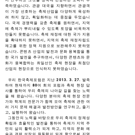
서 연구하고 그것을 정책에 반영하는 노력이 부
족하였습니다. 관광 대국을 지향하면서 관광객
이 가장 선호하는 축제산업을 다양하게 육성하
려 하지 않고, 획일화하는 데 중점을 두었습니
다. 국제 경쟁력을 갖춘 축제를 원하면서, 지역
에 축제가 뿌리내릴 수 있도록 토양을 비옥하게
만들지 못했습니다. 축제 재정에 대한 국가 지원
을 확대하지 못하면서, 지역의 축제 재정자립도
제고를 위한 정책 지원으로 보완해주지 못하였
습니다. 콘텐츠 산업의 발전과 문화 융복합을 통
한 국가 발전을 추구하면서, 다양한 콘텐츠와 문
화가 융복합하는 최일선인 축제 현장을 최첨단
산업의 현장으로 인식하지 못하였습니다.
우리 한국축제포럼은 지난
2013. 3. 27
. 발족
하여 현재까지 80여 회의 포럼과 축제 현장 답
사를 통하여 우리 축제의 나아갈 길을 찾는 노력
을 해 왔습니다. 다양한 분야의 축제 현장 전문
가와 학계의 전문가가 함께 모여 축제에 관한 여
러 가지 문제 해결과 발전방안을 연구하고, 즐기
고, 실행하여 왔습니다.
그동안의 노력을 바탕으로 우리 축제의 정체성
확립과 효율적인 발전을 통하여 축제가 지역 주
민의 삶의 활력소가 되게 하고, 지역의 문화 예
술과 경제 성장의 원동력이 되게 함으로써 지역