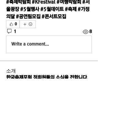
#축제박람회 #KFestival #여행박람회 #서
울광장 #5월행사 #5월데이트 #축제 #가정
의달 #공연팀모집 #콘서트모집
0
1
8
Write a comment...
소개
한국축제포럼 정회원들의 소식을 전합니다.
명
준우 배
팔로우
eastston
팔로우
대용 유
팔로우