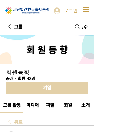
로그인
그룹
회원동향
공개
·
회원 32명
가입
그룹 활동
미디어
파일
회원
소개
뒤로