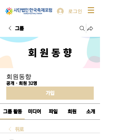
로그인
그룹
회원동향
공개
·
회원 32명
가입
그룹 활동
미디어
파일
회원
소개
뒤로