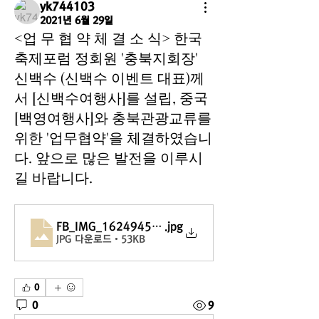
yk744103
2021년 6월 29일
<업 무 협 약 체 결 소 식> 한국
축제포럼 정회원 '충북지회장'
신백수 (신백수 이벤트 대표)께
서 [신백수여행사]를 설립, 중국
[백영여행사]와 충북관광교류를
위한 '업무협약'을 체결하였습니
다. 앞으로 많은 발전을 이루시
길 바랍니다.
FB_IMG_1624945156446
.jpg
JPG 다운로드 • 53KB
0
0
9