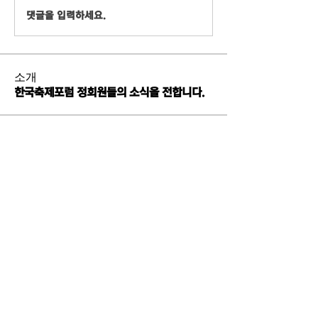
댓글을 입력하세요.
소개
한국축제포럼 정회원들의 소식을 전합니다.
명
준우 배
팔로우
eastston
팔로우
대용 유
팔로우
희철 김
팔로우
솔 서문
팔로우
솔 서문
전체 회원 보기(32명)