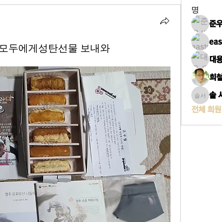
명
준우
eas
원 모두에게성탄선물 보내와
대용
희철
솔 
솔 서문
전체 회원