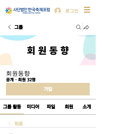
로그인
그룹
회원동향
공개
·
회원 32명
가입
그룹 활동
미디어
파일
회원
소개
뒤로