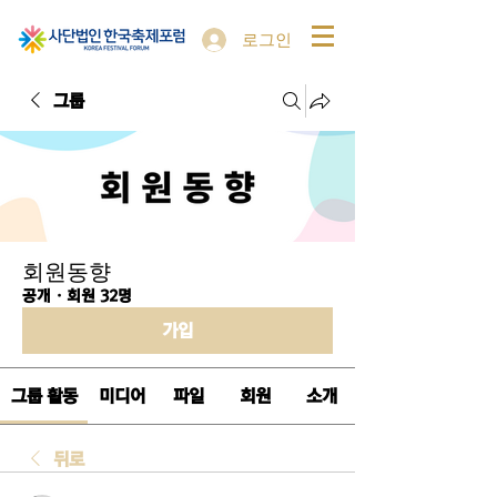
로그인
그룹
회원동향
공개
·
회원 32명
가입
그룹 활동
미디어
파일
회원
소개
뒤로