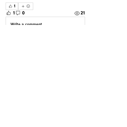
1
1
0
21
Write a comment...
소개
한국축제포럼 정회원들의 소식을 전합니다.
명
준우 배
팔로우
eastston
팔로우
대용 유
팔로우
희철 김
팔로우
솔 서문
팔로우
솔 서문