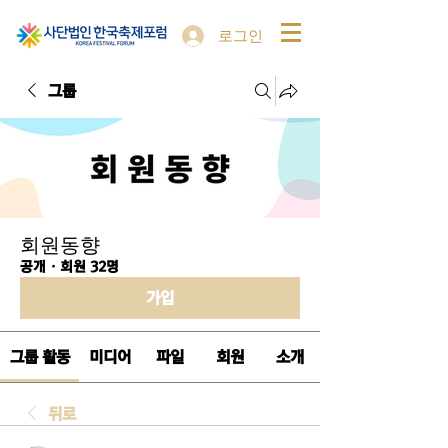
로그인
그룹
회원동향
공개
·
회원 32명
가입
그룹 활동
미디어
파일
회원
소개
뒤로