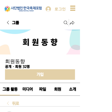
로그인
그룹
회원동향
공개
·
회원 32명
가입
그룹 활동
미디어
파일
회원
소개
뒤로