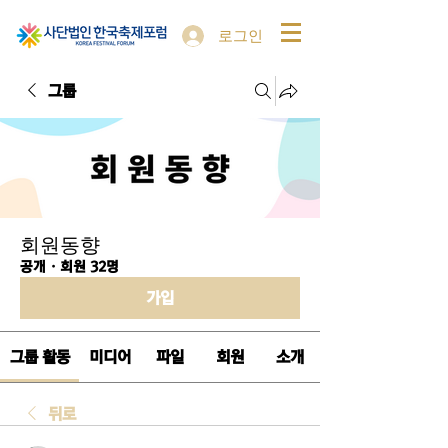
로그인
그룹
회원동향
공개
·
회원 32명
가입
그룹 활동
미디어
파일
회원
소개
뒤로