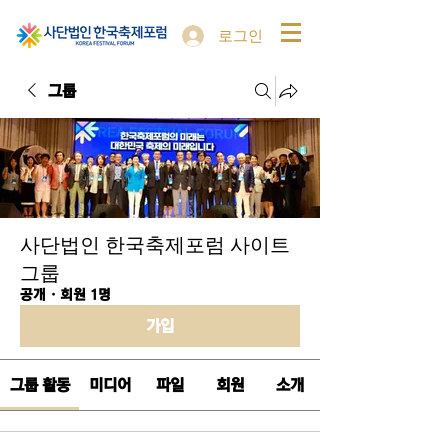
로그인
그룹
사단법인 한국축제포럼 사이트
그룹
공개
·
회원 1명
가입
그룹 활동
미디어
파일
회원
소개