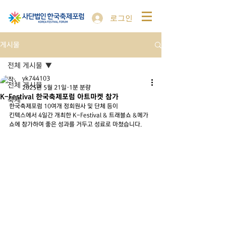
로그인
게시물
전체 게시물
yk744103
전체 게시물
2025년 5월 21일
1분 분량
K-Festival 한국축제포럼 아트마켓 참가
축제
한국축제포럼 10여개 정회원사 및 단체 등이
킨텍스에서 4일간 개최한 K-Festival & 트래블쇼 &메가
쇼에 참가하여 좋은 성과를 거두고 성료로 마쳤습니다.