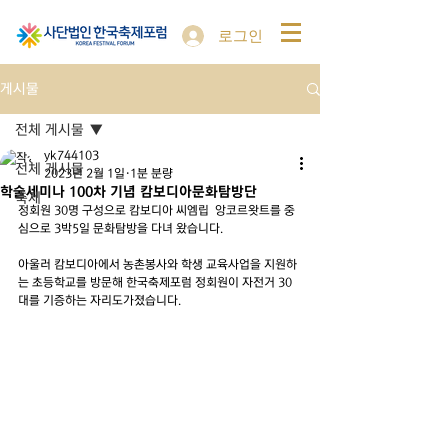
로그인
게시물
전체 게시물
yk744103
전체 게시물
2023년 2월 1일
1분 분량
학술세미나 100차 기념 캄보디아문화탐방단
축제
정회원 30명 구성으로 캄보디아 씨엠립  앙코르왓트를 중
심으로 3박5일 문화탐방을 다녀 왔습니다.
아울러 캄보디아에서 농촌봉사와 학생 교육사업을 지원하
는 초등학교를 방문해 한국축제포럼 정회원이 자전거 30
대를 기증하는 자리도가졌습니다.