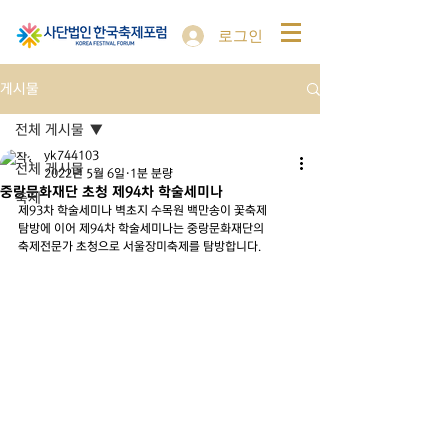
로그인
게시물
전체 게시물
yk744103
전체 게시물
2022년 5월 6일
1분 분량
중랑문화재단 초청 제94차 학술세미나
축제
제93차 학술세미나 벽초지 수목원 백만송이 꽃축제 
탐방에 이어 제94차 학술세미나는 중랑문화재단의
축제전문가 초청으로 서울장미축제를 탐방합니다.