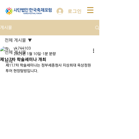
로그인
게시물
전체 게시물
yk744103
전체 게시물
2025년 1월 10일
1분 분량
제117차 학술세미나 개최
축제
제117차 학술세미나는 정부세종청사 지상최대 옥상정원
투어 현장탐방입니다.