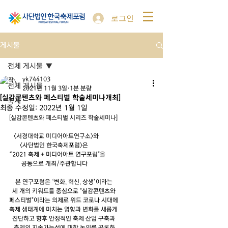
로그인
게시물
전체 게시물
yk744103
전체 게시물
2021년 11월 3일
1분 분량
[실감콘텐츠와 페스티벌 학술세미나개최]
축제
최종 수정일:
2022년 1월 1일
[실감콘텐츠와 페스티벌 시리즈 학술세미나]
   <서경대학교 미디어아트연구소>와      
       <사단법인 한국축제포럼>은
‘'2021 축제 + 미디어아트 연구포럼"을    
        공동으로 개최/주관합니다
    본 연구포럼은 ‘변화, 혁신, 상생’이라는
  세 개의 키워드를 중심으로 "실감콘텐츠와
페스티벌"이라는 의제로 위드 코로나 시대에
축제 생태계에 미치는 영향과 변화를 새롭게
  진단하고 향후 안정적인 축제 산업 구축과
   축제의 지속가능성에 대한 논의를 공론화