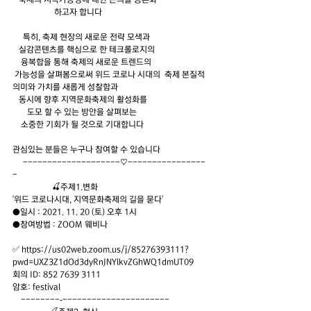
                    하고자 합니다
     특히, 축제 현장의 새로운 전략 모색과
   실감콘텐츠를 핵심으로 한 테크롤로지의
    융복합을 통해 축제의 새로운 트렌드의
 가능성을 살펴봄으로써 위드 코로나 시대의  축제 본질적 
의미와 가치를 새롭게 성찰함과
   동시에 향후 지역문화축제의 활성화를
       도모 할 수 있는 방안을 살펴보는
    소중한 기회가 될 것으로 기대합니다
관심있는 분들은 누구나 참여할 수 있습니다
     --------------------♡----------------
-
                   🍒주제1.변화 
'위드 코로나시대, 지역문화축제의 길을 묻다'
●일시 : 2021. 11. 20 (토) 오후 1시
●참여방법 : ZOOM 웨비나
✅ https://us02web.zoom.us/j/85276393111?
pwd=UXZ3Z1dOd3dyRnJNYlkvZGhWQ1dmUT09 
회의 ID: 852 7639 3111 
암호: festival
    --------‐----------------------