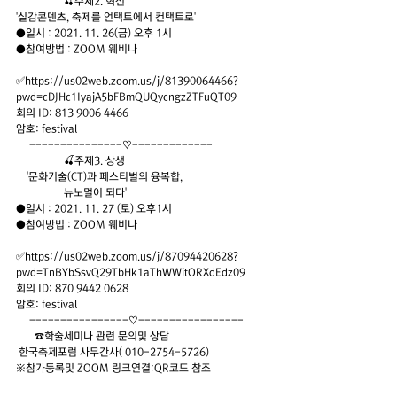
                  🍒주제2. 혁신 
'실감콘덴츠, 축제를 언택트에서 컨택트로'
●일시 : 2021. 11. 26(금) 오후 1시
●참여방법 : ZOOM 웨비나 
✅https://us02web.zoom.us/j/81390064466?
pwd=cDJHc1IyajA5bFBmQUQycngzZTFuQT09 
회의 ID: 813 9006 4466 
암호: festival 
     ---------------♡-------------
                  🍒주제3. 상생
    '문화기술(CT)과 페스티벌의 융복합,
                  뉴노멀이 되다'
●일시 : 2021. 11. 27 (토) 오후1시
●참여방법 : ZOOM 웨비나 
✅https://us02web.zoom.us/j/87094420628?
pwd=TnBYbSsvQ29TbHk1aThWWitORXdEdz09 
회의 ID: 870 9442 0628 
암호: festival
     ----------------♡-----------------
       ☎️학술세미나 관련 문의및 상담   
 한국축제포럼 사무간사( 010-2754-5726)
※참가등록및 ZOOM 링크연결:QR코드 참조